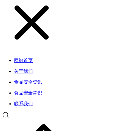
网站首页
关于我们
食品安全资讯
食品安全常识
联系我们