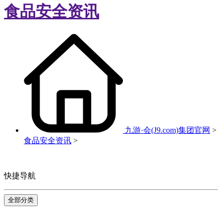
食品安全资讯
九游·会(J9.com)集团官网
>
食品安全资讯
>
快捷导航
全部分类