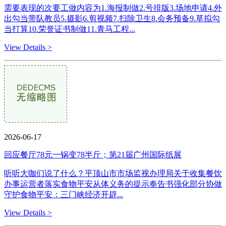
需要表现的次要工做内容为1.海报制做2.号排版3.场地申请4.外
出勾当带队教员5.摄影6.剪视频7.扫除卫生8.会务预备9.草拟勾
当打算10.荣誉证书制做11.青马工程...
View Details >
2026-06-17
回应餐厅78元一锅变78半斤；第21届广州国际纸展
听听大咖们说了什么？平顶山市市场监视办理局关于收集餐饮
办事运营者落实食物平安从体义务的提示奉告书强化部分协做
守护食物平安：三门峡经济开辟...
View Details >