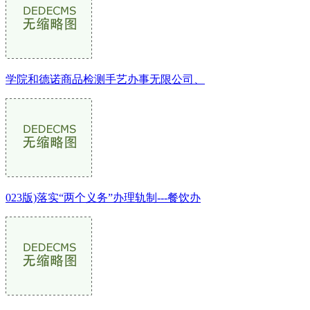
学院和德诺商品检测手艺办事无限公司、
023版)落实“两个义务”办理轨制---餐饮办