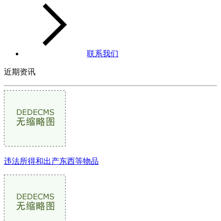
联系我们
近期资讯
违法所得和出产东西等物品